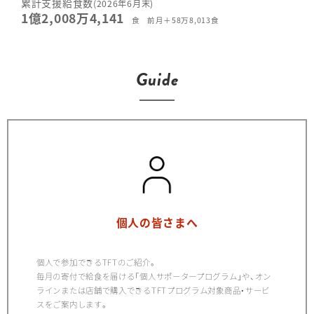
累計支援給食数
(2026年6月末)
1億2,008万4,141
食
前月＋58万8,013食
Guide
個人の皆さまへ
個人で参加できるTFTのご紹介。
毎月の寄付で給食を届ける「個人サポータープログラム」や、オン
ラインまたは店舗で購入できるTFTプログラム対象商品・サービ
スをご案内します。