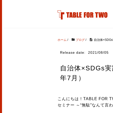
ホーム
/
ブログ
/
自治体×SDG
Release date:
2021/08/05
自治体×SDGs
年7月）
こんにちは！TABLE FOR TW
セミナー ～“無駄”なんて言