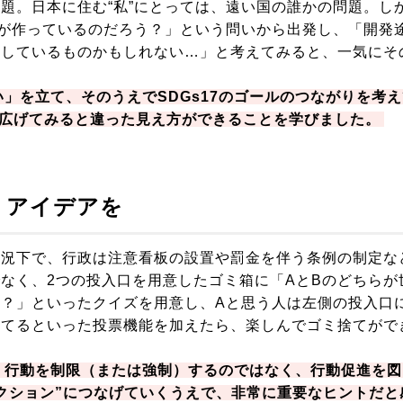
題。日本に住む“私”にとっては、遠い国の誰かの問題。し
誰が作っているのだろう？」という問いから出発し、「開発
産しているものかもしれない…」と考えてみると、一気にそ
。
」を立て、そのうえでSDGs17のゴールのつながりを考
を広げてみると違った見え方ができることを学びました。
、アイデアを
状況下で、行政は注意看板の設置や罰金を伴う条例の制定な
なく、2つの投入口を用意したゴミ箱に「AとBのどちらが
？」といったクイズを用意し、Aと思う人は左側の投入口
捨てるといった投票機能を加えたら、楽しんでゴミ捨てがで
、行動を制限（または強制）するのではなく、行動促進を図
クション”につなげていくうえで、非常に重要なヒントだと