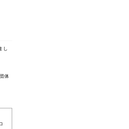
まし
団体
コ