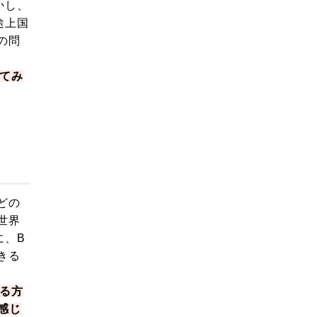
かし、
途上国
の問
えてみ
どの
世界
に、B
きる
る方
感じ