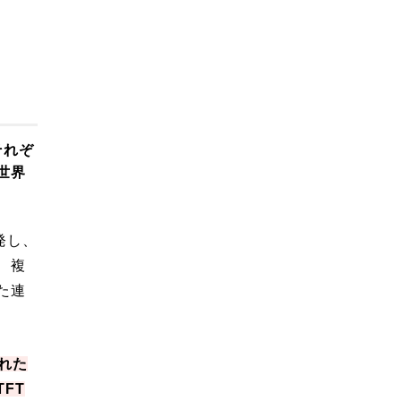
それぞ
世界
発し、
、複
た連
れた
FT