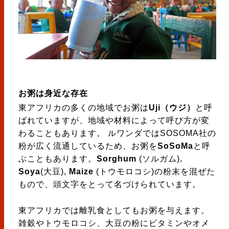
お粥は身近な存在
東アフリカの多くの地域でお粥は
Uji（ウジ）
と呼
ばれていますが、地域や材料によって呼び方が変
わることもあります。 ルワンダではSOSOMA社の
粉が広く流通しているため、お粥を
SoSoMa
と呼
ぶこともあります。
Sorghum
(ソルガム),
Soya
(大豆),
Maize
(トウモロコシ)の粉末を混ぜた
もので、頭文字をとって名づけられています。
東アフリカでは離乳食としてもお粥を与えます。
雑穀やトウモロコシ、大豆の粉にビタミンやオメ