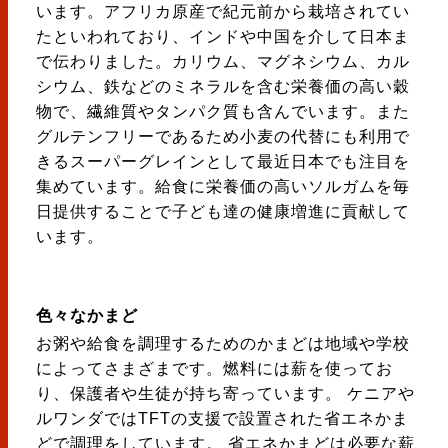
います。アフリカ原産で紀元前から栽培されてい
たといわれており、インドや中国を介して日本ま
で伝わりました。カリウム、マグネシウム、カル
シウム、鉄などのミネラルを含む栄養価の高い穀
物で、繊維質やタンパク質も含んでいます。また
グルテンフリーであるため小麦の代替にも利用で
きるスーパーグレインとして最近日本でも注目を
集めています。給食に栄養価の高いソルガムを毎
日提供することで子ども達の健康増進に貢献して
います。
色々なかまど
お粥や給食を調理するためのかまどは地域や学校
によってさまざまです。燃料には薪を使ってお
り、保護者や生徒が持ち寄っています。 ケニアや
ルワンダではTFTの支援で設置された省エネかま
どで調理をしています。 省エネかまどは必要な薪