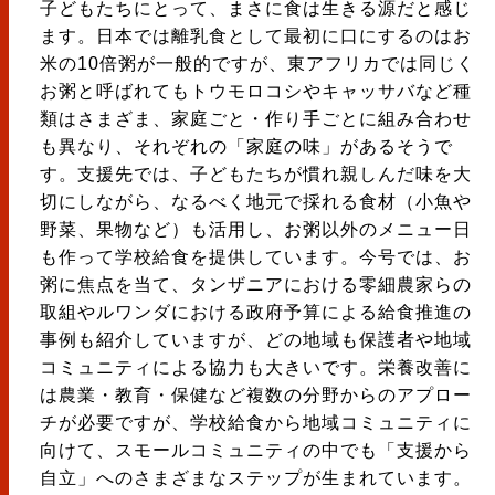
子どもたちにとって、まさに食は生きる源だと感じ
ます。日本では離乳食として最初に口にするのはお
米の10倍粥が一般的ですが、東アフリカでは同じく
お粥と呼ばれてもトウモロコシやキャッサバなど種
類はさまざま、家庭ごと・作り手ごとに組み合わせ
も異なり、それぞれの「家庭の味」があるそうで
す。支援先では、子どもたちが慣れ親しんだ味を大
切にしながら、なるべく地元で採れる食材（小魚や
野菜、果物など）も活用し、お粥以外のメニュー日
も作って学校給食を提供しています。今号では、お
粥に焦点を当て、タンザニアにおける零細農家らの
取組やルワンダにおける政府予算による給食推進の
事例も紹介していますが、どの地域も保護者や地域
コミュニティによる協力も大きいです。栄養改善に
は農業・教育・保健など複数の分野からのアプロー
チが必要ですが、学校給食から地域コミュニティに
向けて、スモールコミュニティの中でも「支援から
自立」へのさまざまなステップが生まれています。